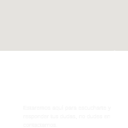
NOS ENCONTRARÁS
AQUÍ
Estaremos aquí para escucharte y
responder tus dudas, no dudes en
contactarnos.