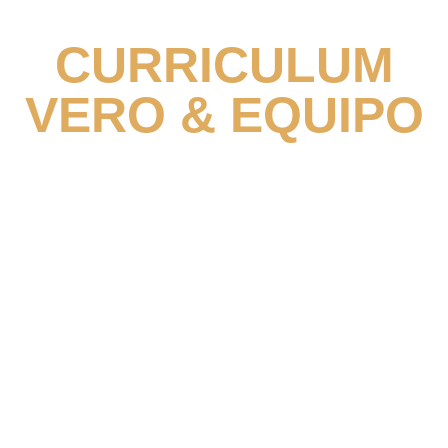
CURRICULUM
VERO & EQUIPO
Verónica Fajardo Bernabeu & Equipo.
Graduada Social por la U. A. Graduada en RRLL y
RRHH por la Universidad de Murcia, Integradora
social, Mentoring & Therapist, cofundadora y
directora de Nayad. Con más de
30 años de
experiencia
en atención personalizada para la
prevención de la salud mental y emocional.