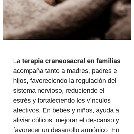
SESIONES
La
terapia craneosacral en familias
FAMILIA &
acompaña tanto a madres, padres e
CRIANZA
hijos, favoreciendo la regulación del
sistema nervioso, reduciendo el
¿Te gustaría fortalecer
estrés y fortaleciendo los vínculos
los lazos familiares y
afectivos. En bebés y niños, ayuda a
mejorar el bienestar de
aliviar cólicos, mejorar el descanso y
tus hijos?. Descubre
cómo Craneosacral y la
favorecer un desarrollo armónico. En