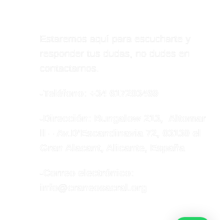
Estaremos aquí para escucharte y
responder tus dudas, no dudes en
contactarnos.
-Teléfono: +34 617203469
-Dirección: Bungalow 213, Altomar
ll – Av.D’Escandinavia 72, 03130 el
Gran Alacant, Alicante, España
-Correo electrónico:
info@craneosacral.org