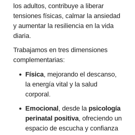
Inteligencia Sistémica
los adultos, contribuye a liberar
del grupo familiar, puede
tensiones físicas, calmar la ansiedad
ayudar a crear una
y aumentar la resiliencia en la vida
conexión más profunda y
diaria.
armoniosa en tu familia.
ONLINE y
Trabajamos en tres dimensiones
PRESENCIAL
complementarias:
Física
, mejorando el descanso,
la energía vital y la salud
corporal.
Emocional
, desde la
psicología
perinatal positiva
, ofreciendo un
espacio de escucha y confianza