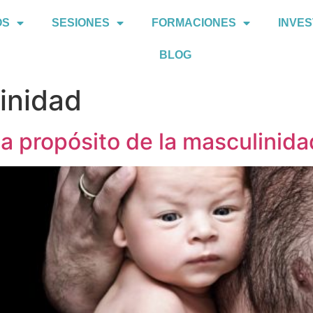
OS
SESIONES
FORMACIONES
INVES
BLOG
inidad
 propósito de la masculinida